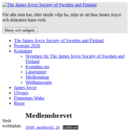
Hoppa
till
För alla som har, eller skulle vilja ha, nöje av att läsa James Joyce
innehåll
och diskutera hans verk.
Meny och widgets
The James Joyce Society of Sweden and Finland
Program 2026
Kontakter
Styrelsen för The James Joyce Society of Sweden and
Finland
Kontakta oss
Läsgrupper
Medlemskap
Webbansvarig
James Joyce
Ulysses
Finnegans Wake
Resor
Medlemsbrevet
finsk
webbplats
JJSSF_medlbrv02_26
Ladda ner