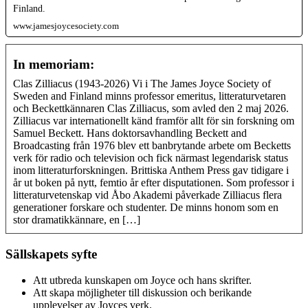
Finland.
www.jamesjoycesociety.com
In memoriam:
Clas Zilliacus (1943-2026) Vi i The James Joyce Society of
Sweden and Finland minns professor emeritus, litteraturvetaren
och Beckettkännaren Clas Zilliacus, som avled den 2 maj 2026.
Zilliacus var internationellt känd framför allt för sin forskning om
Samuel Beckett. Hans doktorsavhandling Beckett and
Broadcasting från 1976 blev ett banbrytande arbete om Becketts
verk för radio och television och fick närmast legendarisk status
inom litteraturforskningen. Brittiska Anthem Press gav tidigare i
år ut boken på nytt, femtio år efter disputationen. Som professor i
litteraturvetenskap vid Åbo Akademi påverkade Zilliacus flera
generationer forskare och studenter. De minns honom som en
stor dramatikkännare, en […]
Sällskapets syfte
Att utbreda kunskapen om Joyce och hans skrifter.
Att skapa möjligheter till diskussion och berikande
upplevelser av Joyces verk.